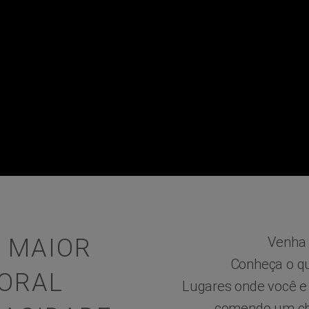
A MAIOR
Venha 
Conheça o qu
TORAL
Lugares onde você e
comendo um chu