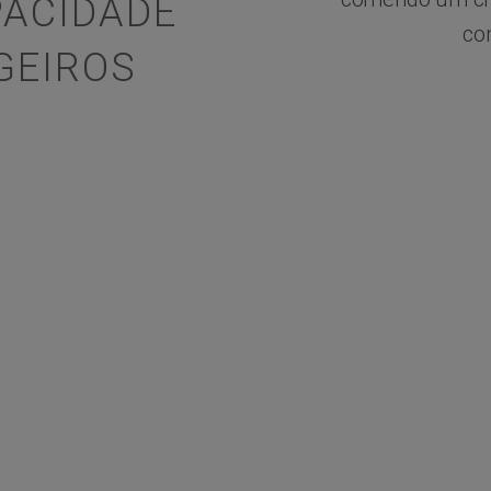
PACIDADE
co
GEIROS