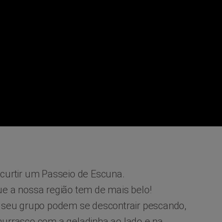
curtir um Passeio de Escuna.
e a nossa região tem de mais belo!
 seu grupo podem se descontrair pescando,
rrasco com a geladinha ao lado e na