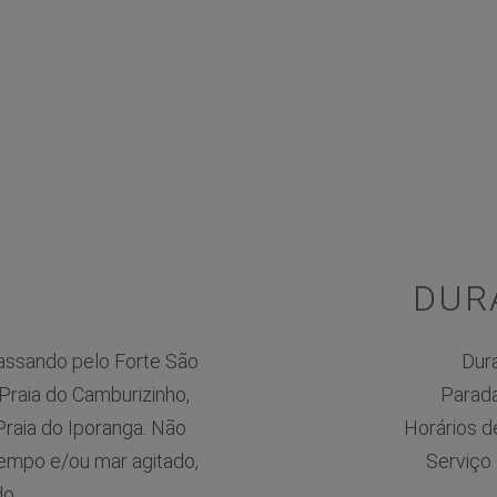
DUR
 passando pelo Forte São
Dur
 Praia do Camburizinho,
Parada
 Praia do Iporanga. Não
Horários de
empo e/ou mar agitado,
Serviço 
do.