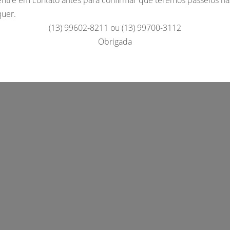
quer.
(13) 99602-8211 ou (13) 99700-3112
Obrigada