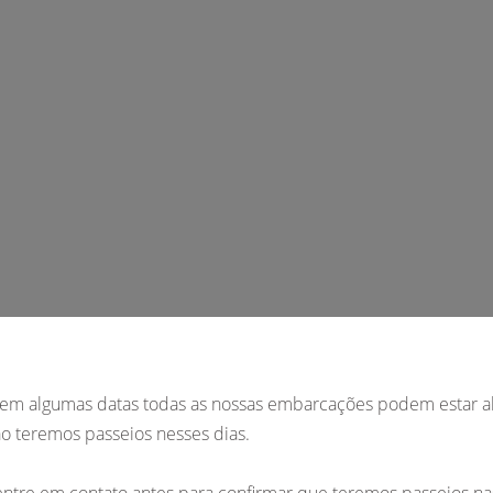
em algumas datas todas as nossas embarcações podem estar a
ão teremos passeios nesses dias.
 entre em contato antes para confirmar que teremos passeios na